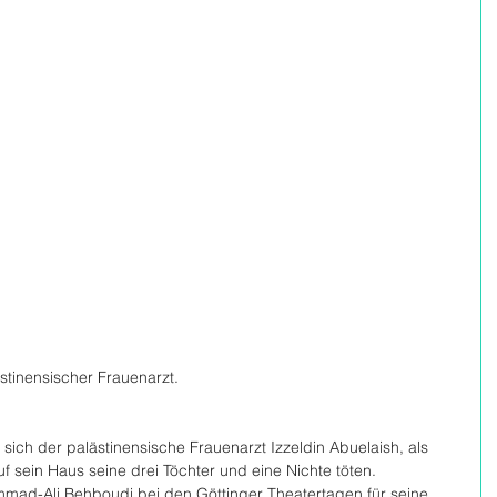
tinensischer Frauenarzt.
 sich der palästinensische Frauenarzt Izzeldin Abuelaish, als 
uf sein Haus seine drei Töchter und eine Nichte töten. 
mad-Ali Behboudi bei den Göttinger Theatertagen für seine 