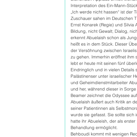
Interpretation des Ein-Mann-Stüc
„Ich werde nicht hassen“ ist der 
Zuschauer sahen im Deutschen Th
Ernst Konarek (Regie) und Silvia 
Bildung, nicht Gewalt; Dialog, nic
erkennt Abuelaish schon als Junge
heißt es in dem Stück. Dieser Üb
der Versöhnung zwischen Israelis 
zu gehen. Immerhin eröffnet ihm s
lebt er heute mit seinen fünf übe
Eindringlich und in vielen Detail
Palästinenser unter israelischer 
und Geheimdienstmitarbeiter Abue
und her, während dieser in Sorge 
Beamer zeichnet die Odyssee auf
Abuelaish äußert auch Kritik an d
seiner Patientinnen als Selbstmor
wurde sie gefasst. Sie sollte sich
hatte ihr Abueleish, der als erster 
Behandlung ermöglicht.
Behboudi kommt mit wenigen Requis