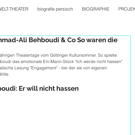
ELT-THEATER
biografie persisch
BIOGRAPHIE
PROJE
mad-Ali Behboudi & Co So waren die
jährigen Theatertage vom Göttinger Kultursommer. So spielte 
udi das emotionale Ein-Mann-Stück "Ich werde nicht hassen" 
kalische Lesung "Engagement" - bei der sie von eigenen 
ählte.
di: Er will nicht hassen