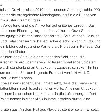
ks.
Titel von Dr. Abuelaishs 2010 erschienenen Autobiographie. 220 
eater die preisgekrönte Monologfassung für die Bühne von 
Armbruster (Dramaturgie).
ht Vergeltung sind die Antworten auf erlittenes Unrecht. Das 
 in einem Flüchtlingslager im übervölkerten Gaza-Streifen, 
erzeugung bleibt der Palästinenser treu. Sein Wunsch, Brücken 
und Palästinensern zu bauen, scheint jedoch nicht in Erfüllung 
ein Bildungsehrgeiz eine Karriere als Professor in Kanada. Dort 
rlebenden Kindern.
s schildert das Stück die demütigenden Schikanen, die 
Herrschaft zu erdulden haben. So lassen israelische Soldaten 
laish stundenlang an Checkpoints zappeln, schicken ihn hin 
um seine im Sterben liegende Frau fast verrückt wird. Der 
 der Leinwand nach.
er palästinensischen Seite. Ihn entsetzt, dass die Hamas eine 
dattentäterin nach Israel schicken wollte. An einem Checkpoint 
 in einem israelischen Krankenhaus in die Luft sprengen. Dort 
Palästinenser in einer Klinik in Israel arbeiten durfte, eine 
iten aus. An dem Pult aus Plexiglas steht er selten. Er setzt 