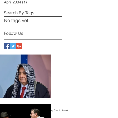
April 2004
(1)
1 post
Search By Tags
No tags yet.
Follow Us
© 2017 by Studio A-nak