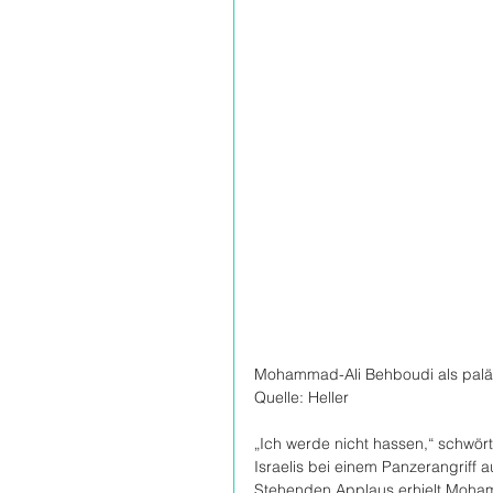
Mohammad-Ali Behboudi als paläs
Quelle: Heller
„Ich werde nicht hassen,“ schwört
Israelis bei einem Panzerangriff a
Stehenden Applaus erhielt Moham