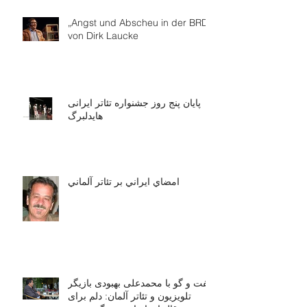
„Angst und Abscheu in der BRD“
von Dirk Laucke
پایان پنج روز جشنواره تئاتر ایرانی
هایدلبرگ
امضاي ايراني بر تئاتر آلماني
گفت و گو با محمدعلی بهبودی بازیگر
تلویزیون و تئاتر آلمان: دلم برای